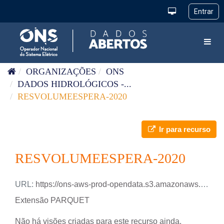
Pular para o conteúdo
Toggl
ORGANIZAÇÕES
ONS
DADOS HIDROLÓGICOS -...
RESVOLUMEESPERA-2020
Ir para recurso
RESVOLUMEESPERA-2020
URL:
https://ons-aws-prod-opendata.s3.amazonaws.com/dataset/res_volumeespera/RES_VOLUMEESPERA_2020.parquet
Extensão PARQUET
Não há visões criadas para este recurso ainda.