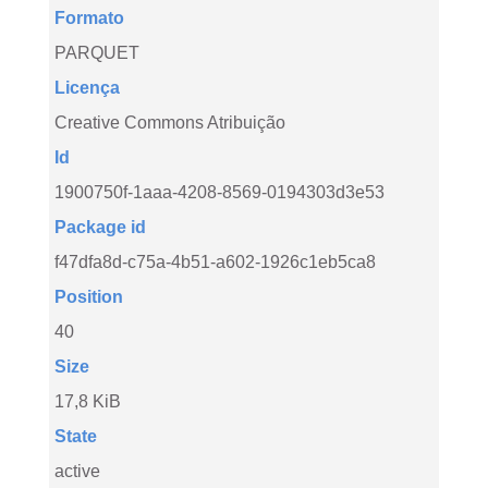
Formato
PARQUET
Licença
Creative Commons Atribuição
Id
1900750f-1aaa-4208-8569-0194303d3e53
Package id
f47dfa8d-c75a-4b51-a602-1926c1eb5ca8
Position
40
Size
17,8 KiB
State
active