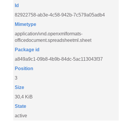
Id
82922758-ab3e-4c58-942b-7c579a05adb4
Mimetype
application/vnd.openxmlformats-
officedocument.spreadsheetml.sheet
Package id
a849a9c1-09b8-4b9b-84dc-5ac113043f37
Position
3
Size
30,4 KiB
State
active