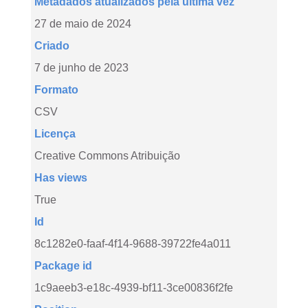
Metadados atualizados pela última vez
27 de maio de 2024
Criado
7 de junho de 2023
Formato
CSV
Licença
Creative Commons Atribuição
Has views
True
Id
8c1282e0-faaf-4f14-9688-39722fe4a011
Package id
1c9aeeb3-e18c-4939-bf11-3ce00836f2fe