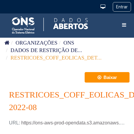
Pular para o conteúdo
Toggl
ORGANIZAÇÕES
ONS
DADOS DE RESTRIÇÃO DE...
RESTRICOES_COFF_EOLICAS_DET...
Baixar
RESTRICOES_COFF_EOLICAS_
2022-08
URL:
https://ons-aws-prod-opendata.s3.amazonaws.com/dataset/restricao_coff_eolica_detail_tm/RESTRICAO_COFF_EOLICA_DETAIL_2022_08.csv