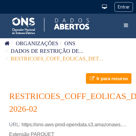
Pular para o conteúdo
Toggl
ORGANIZAÇÕES
ONS
DADOS DE RESTRIÇÃO DE...
RESTRICOES_COFF_EOLICAS_DET...
Ir para recurso
RESTRICOES_COFF_EOLICAS_
2026-02
URL:
https://ons-aws-prod-opendata.s3.amazonaws.com/dataset/restricao_coff_eolica_detail_tm/RESTRICAO_COFF_EOLICA_DETAIL_2026_02.parquet
Extensão PARQUET