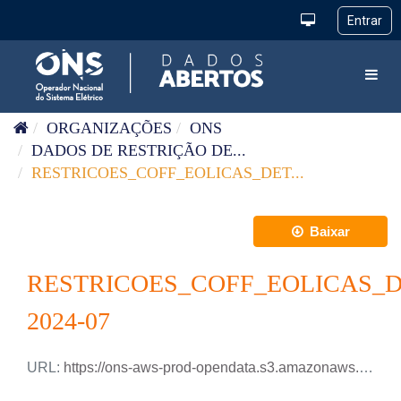
Pular para o conteúdo
Toggl
ORGANIZAÇÕES
ONS
DADOS DE RESTRIÇÃO DE...
RESTRICOES_COFF_EOLICAS_DET...
Baixar
RESTRICOES_COFF_EOLICAS_
2024-07
URL:
https://ons-aws-prod-opendata.s3.amazonaws.com/dataset/restricao_coff_eolica_detail_tm/RESTRICAO_COFF_EOLICA_DETAIL_2024_07.csv