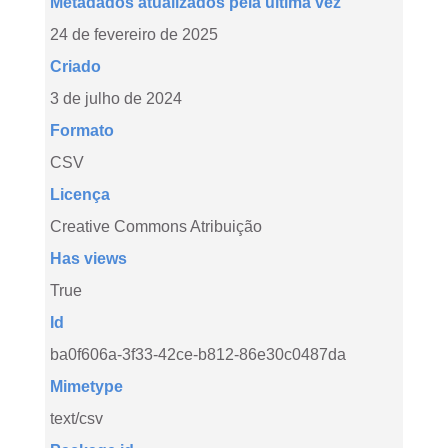
Metadados atualizados pela última vez
24 de fevereiro de 2025
Criado
3 de julho de 2024
Formato
CSV
Licença
Creative Commons Atribuição
Has views
True
Id
ba0f606a-3f33-42ce-b812-86e30c0487da
Mimetype
text/csv