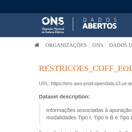
Pular para o conteúdo
ORGANIZAÇÕES
ONS
DADOS D
RESTRICOES_COFF_EOL
URL:
https://ons-aws-prod-opendata.s3.us-w
Dataset description:
Informações associadas à apuração d
modalidades Tipo I, Tipo II-B e Tipo 