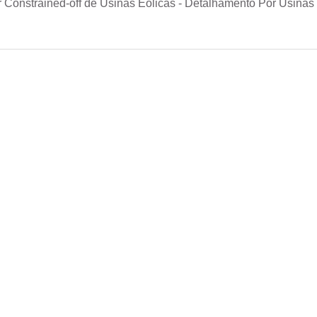
Constrained-off de Usinas Eólicas - Detalhamento Por Usinas