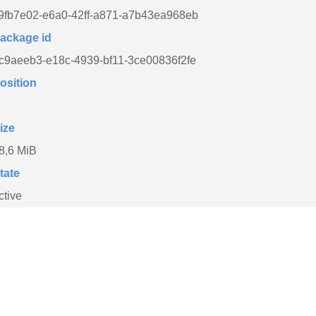
9fb7e02-e6a0-42ff-a871-a7b43ea968eb
ackage id
c9aeeb3-e18c-4939-bf11-3ce00836f2fe
osition
ize
8,6 MiB
tate
ctive