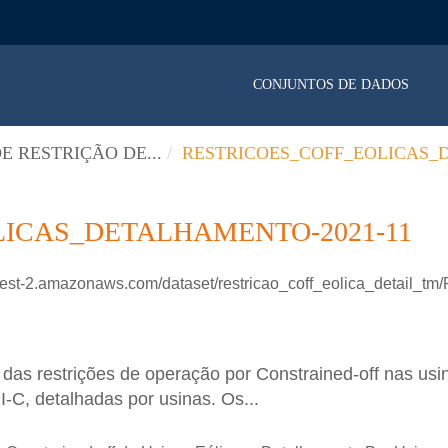
CONJUNTOS DE DADOS
E RESTRIÇÃO DE...
RESTRICOES_COFF_EOLICAS_DE
ICAS_DETALHAMENTO-2021-11
est-2.amazonaws.com/dataset/restricao_coff_eolica_detail_tm/R
as restrições de operação por Constrained-off nas usin
II-C, detalhadas por usinas. Os...