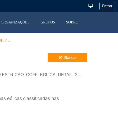
ORGANIZAÇÕES
GRUPOS
SOBRE
T...
Baixar
ESTRICAO_COFF_EOLICA_DETAIL_2021_11.xlsx
as eólicas classificadas nas