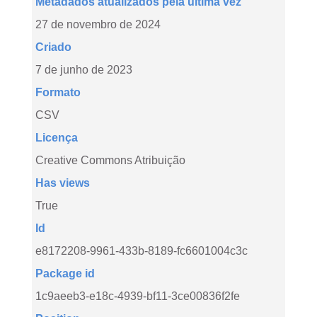
Metadados atualizados pela última vez
27 de novembro de 2024
Criado
7 de junho de 2023
Formato
CSV
Licença
Creative Commons Atribuição
Has views
True
Id
e8172208-9961-433b-8189-fc6601004c3c
Package id
1c9aeeb3-e18c-4939-bf11-3ce00836f2fe