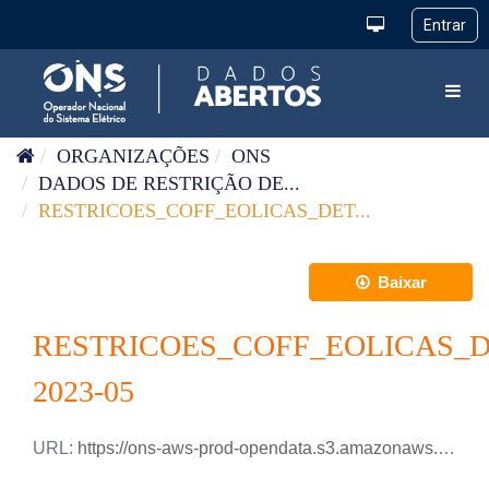
Pular para o conteúdo
Toggl
ORGANIZAÇÕES
ONS
DADOS DE RESTRIÇÃO DE...
RESTRICOES_COFF_EOLICAS_DET...
Baixar
RESTRICOES_COFF_EOLICAS_
2023-05
URL:
https://ons-aws-prod-opendata.s3.amazonaws.com/dataset/restricao_coff_eolica_detail_tm/RESTRICAO_COFF_EOLICA_DETAIL_2023_05.csv