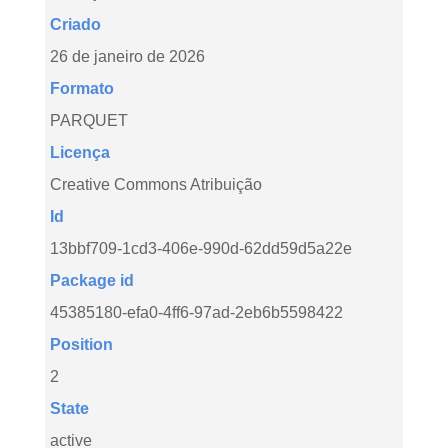
Criado
26 de janeiro de 2026
Formato
PARQUET
Licença
Creative Commons Atribuição
Id
13bbf709-1cd3-406e-990d-62dd59d5a22e
Package id
45385180-efa0-4ff6-97ad-2eb6b5598422
Position
2
State
active