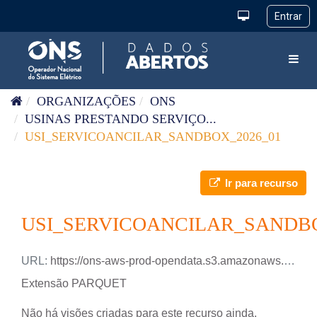
Pular para o conteúdo
Toggl
ORGANIZAÇÕES
ONS
USINAS PRESTANDO SERVIÇO...
USI_SERVICOANCILAR_SANDBOX_2026_01
Ir para recurso
USI_SERVICOANCILAR_SANDBO
URL:
https://ons-aws-prod-opendata.s3.amazonaws.com/dataset/usi_servicoancilar_sandbox/USI_SERVICOANCILAR_SANDBOX_2026_01.parquet
Extensão PARQUET
Não há visões criadas para este recurso ainda.