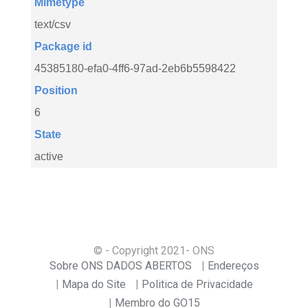
Mimetype
text/csv
Package id
45385180-efa0-4ff6-97ad-2eb6b5598422
Position
6
State
active
© - Copyright
2021
- ONS
Sobre ONS DADOS ABERTOS
Endereços
Mapa do Site
Politica de Privacidade
Membro do GO15