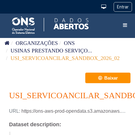
Pular para o conteúdo
Toggl
ORGANIZAÇÕES
ONS
USINAS PRESTANDO SERVIÇO...
USI_SERVICOANCILAR_SANDBOX_2026_02
Baixar
USI_SERVICOANCILAR_SANDBO
URL:
https://ons-aws-prod-opendata.s3.amazonaws.com/dataset/usi_servicoancilar_sandbox/USI_SERVICOANCILAR_SANDBOX_2026_02.csv
Dataset description: