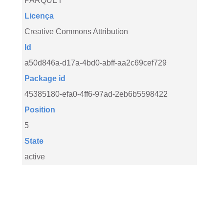
PARQUET
Licença
Creative Commons Attribution
Id
a50d846a-d17a-4bd0-abff-aa2c69cef729
Package id
45385180-efa0-4ff6-97ad-2eb6b5598422
Position
5
State
active