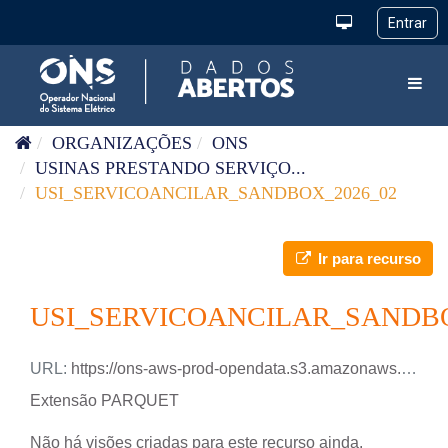
Pular para o conteúdo
Toggl
ORGANIZAÇÕES
ONS
USINAS PRESTANDO SERVIÇO...
USI_SERVICOANCILAR_SANDBOX_2026_02
Ir para recurso
USI_SERVICOANCILAR_SANDBO
URL:
https://ons-aws-prod-opendata.s3.amazonaws.com/dataset/usi_servicoancilar_sandbox/USI_SERVICOANCILAR_SANDBOX_2026_02.parquet
Extensão PARQUET
Não há visões criadas para este recurso ainda.