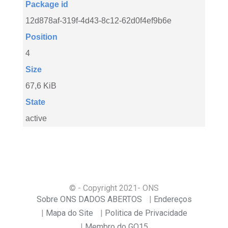
Package id
12d878af-319f-4d43-8c12-62d0f4ef9b6e
Position
4
Size
67,6 KiB
State
active
© - Copyright
2021
- ONS
Sobre ONS DADOS ABERTOS
Endereços
Mapa do Site
Politica de Privacidade
Membro do GO15