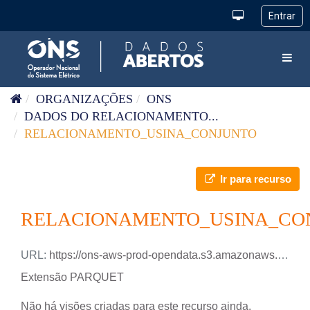
Pular para o conteúdo
Toggl
ORGANIZAÇÕES
ONS
DADOS DO RELACIONAMENTO...
RELACIONAMENTO_USINA_CONJUNTO
Ir para recurso
RELACIONAMENTO_USINA_CO
URL:
https://ons-aws-prod-opendata.s3.amazonaws.com/dataset/usina_conjunto/RELACIONAMENTO_USINA_CONJUNTO.parquet
Extensão PARQUET
Não há visões criadas para este recurso ainda.