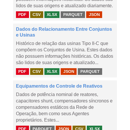
lidos de suas origens e atualizado diariamente.
PDF
CSV
XLSX
PARQUET
JSON
Dados do Relacionamento Entre Conjuntos
e Usinas
Histórico de relação das usinas Tipo II-C que
compõem os Conjuntos de Usina. Estes dados
não possuem informações históricas. Os dados
são lidos de suas origens e atualizado...
PDF
CSV
XLSX
JSON
PARQUET
Equipamentos de Controle de Reativos
Dados de potência nominal de reatores,
capacitores shunt, compensadores síncronos e
compensadores estáticos da Rede de
Operação, bem como seus Agentes
proprietários. Estes...
PDF
PARQUET
JSON
CSV
XLSX