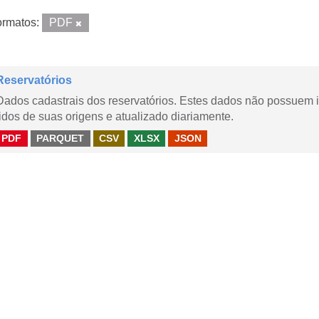
rmatos:
PDF
Reservatórios
Dados cadastrais dos reservatórios. Estes dados não possuem 
lidos de suas origens e atualizado diariamente.
PDF
PARQUET
CSV
XLSX
JSON