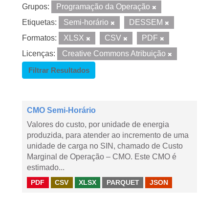
Grupos:
Programação da Operação
Etiquetas:
Semi-horário
DESSEM
Formatos:
XLSX
CSV
PDF
Licenças:
Creative Commons Atribuição
Filtrar Resultados
CMO Semi-Horário
Valores do custo, por unidade de energia
produzida, para atender ao incremento de uma
unidade de carga no SIN, chamado de Custo
Marginal de Operação – CMO. Este CMO é
estimado...
PDF
CSV
XLSX
PARQUET
JSON