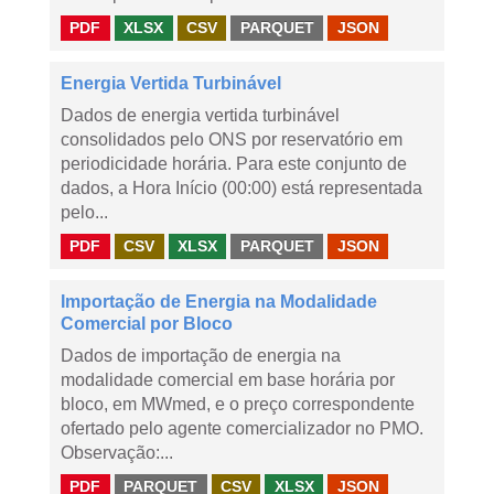
PDF
XLSX
CSV
PARQUET
JSON
Energia Vertida Turbinável
Dados de energia vertida turbinável
consolidados pelo ONS por reservatório em
periodicidade horária. Para este conjunto de
dados, a Hora Início (00:00) está representada
pelo...
PDF
CSV
XLSX
PARQUET
JSON
Importação de Energia na Modalidade
Comercial por Bloco
Dados de importação de energia na
modalidade comercial em base horária por
bloco, em MWmed, e o preço correspondente
ofertado pelo agente comercializador no PMO.
Observação:...
PDF
PARQUET
CSV
XLSX
JSON