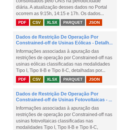
consolidados pelo ONS na periodicidade
diária. A atualização desses dados no Portal
ocorrem as 9:15h, 14:15 e 17h. Os dados...
PDF
CSV
XLSX
PARQUET
JSON
Dados de Restrição De Operação Por
Constrained-off de Usinas Eólicas - Detalh...
Informações associadas à apuração das
restrições de operação por Constrained-off nas
usinas eólicas classificadas nas modalidades
Tipo I, Tipo II-B e Tipo II-C, detalhadas por...
PDF
CSV
XLSX
PARQUET
JSON
Dados de Restrição De Operação Por
Constrained-off de Usinas Fotovoltaicas - ...
Informações associadas à apuração das
restrições de operação por Constrained-off nas
usinas fotovoltaicas classificadas nas
modalidades Tipo I, Tipo II-B e Tipo II-C,