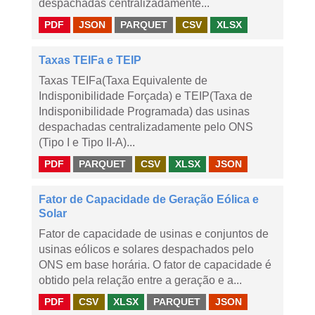
despachadas centralizadamente...
PDF
JSON
PARQUET
CSV
XLSX
Taxas TEIFa e TEIP
Taxas TEIFa(Taxa Equivalente de
Indisponibilidade Forçada) e TEIP(Taxa de
Indisponibilidade Programada) das usinas
despachadas centralizadamente pelo ONS
(Tipo I e Tipo II-A)...
PDF
PARQUET
CSV
XLSX
JSON
Fator de Capacidade de Geração Eólica e
Solar
Fator de capacidade de usinas e conjuntos de
usinas eólicos e solares despachados pelo
ONS em base horária. O fator de capacidade é
obtido pela relação entre a geração e a...
PDF
CSV
XLSX
PARQUET
JSON