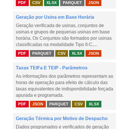
PDF
CSV
XLSX
PARQUET
JSON
Geração por Usina em Base Horária
Geração verificada de usinas, conjuntos de
usinas e grupos de pequenas usinas em base
horária. Os Conjuntos são formados por usinas
classificadas na modalidade Tipo II-C,...
PDF
PARQUET
CSV
XLSX
JSON
Taxas TEIFa E TEIP - Parâmetros
As informações dos parâmetros representam as
horas de operação para efeito de cálculo das
taxas equivalentes de indisponibilidade forçada
apurada e programada.
PDF
JSON
PARQUET
CSV
XLSX
Geração Térmica por Motivo de Despacho
Dados programados e verificados de geração