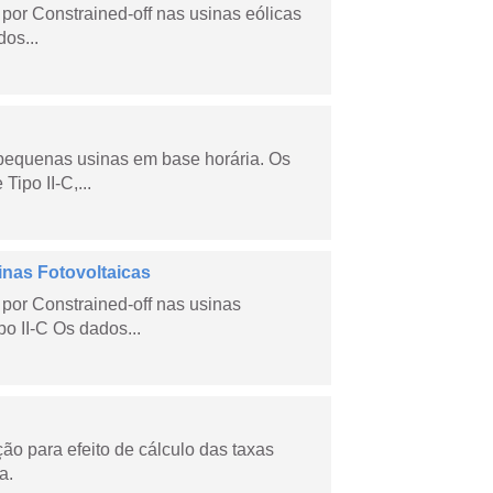
por Constrained-off nas usinas eólicas
dos...
 pequenas usinas em base horária. Os
ipo II-C,...
inas Fotovoltaicas
por Constrained-off nas usinas
po II-C Os dados...
o para efeito de cálculo das taxas
a.