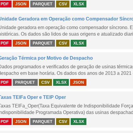
PDF
JSON
PARQUET
CSV
XLSX
Unidade Geradora em Operação como Compensador Síncr
Unidade geradora em operação como compensador síncrono. E
históricas. Os dados são lidos de suas origens e atualizado dia
PDF
JSON
PARQUET
CSV
XLSX
Geração Térmica por Motivo de Despacho
Dados programados e verificados de geração de usinas térmic
despacho em base horária. Os dados dos anos de 2013 a 2021 e
PDF
PARQUET
CSV
XLSX
JSON
Taxas TEIFa Oper e TEIP Oper
Taxas TEIFa_Oper(Taxa Equivalente de Indisponibilidade Forç
Indisponibilidade Programada Operativa) das usinas despachad
PDF
JSON
PARQUET
CSV
XLSX