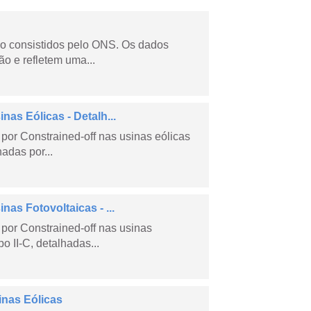
não consistidos pelo ONS. Os dados
o e refletem uma...
as Eólicas - Detalh...
por Constrained-off nas usinas eólicas
hadas por...
as Fotovoltaicas - ...
por Constrained-off nas usinas
po II-C, detalhadas...
inas Eólicas