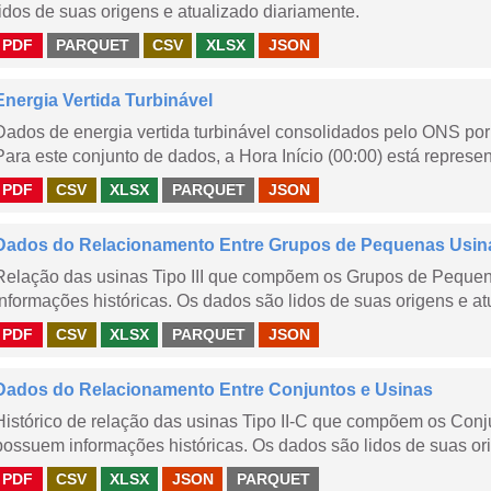
lidos de suas origens e atualizado diariamente.
PDF
PARQUET
CSV
XLSX
JSON
Energia Vertida Turbinável
Dados de energia vertida turbinável consolidados pelo ONS por 
Para este conjunto de dados, a Hora Início (00:00) está represen
PDF
CSV
XLSX
PARQUET
JSON
Dados do Relacionamento Entre Grupos de Pequenas Usin
Relação das usinas Tipo III que compõem os Grupos de Peque
informações históricas. Os dados são lidos de suas origens e at
PDF
CSV
XLSX
PARQUET
JSON
Dados do Relacionamento Entre Conjuntos e Usinas
Histórico de relação das usinas Tipo II-C que compõem os Con
possuem informações históricas. Os dados são lidos de suas ori
PDF
CSV
XLSX
JSON
PARQUET