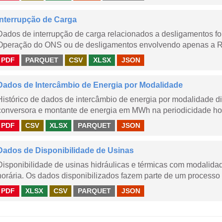
Interrupção de Carga
Dados de interrupção de carga relacionados a desligamentos 
Operação do ONS ou de desligamentos envolvendo apenas a Red
PDF
PARQUET
CSV
XLSX
JSON
Dados de Intercâmbio de Energia por Modalidade
Histórico de dados de intercâmbio de energia por modalidade di
conversora e montante de energia em MWh na periodicidade hor
PDF
CSV
XLSX
PARQUET
JSON
Dados de Disponibilidade de Usinas
Disponibilidade de usinas hidráulicas e térmicas com modalidad
horária. Os dados disponibilizados fazem parte de um processo 
PDF
XLSX
CSV
PARQUET
JSON