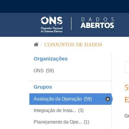
Pular para o conteúdo
CONJUNTOS DE DADOS
Organizações
ONS
(59)
Grupos
Avaliação da Operação
(59)
Integração de Insta...
(3)
Gr
Planejamento da Ope...
(1)