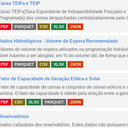
Taxas TEIFa e TEIP
Taxas TEIFa(Taxa Equivalente de Indisponibilidade Forçada) e 
Programada) das usinas despachadas centralizadamente pelo ONS
PDF
PARQUET
CSV
XLSX
JSON
Dados Hidrológicos - Volume de Espera Recomendado
Valores do volume de espera utilizados na programação hidrául
nível máximo a ser atingido, em % do volume útil, de forma que o
PDF
PARQUET
CSV
XLSX
JSON
Fator de Capacidade de Geração Eólica e Solar
Fator de capacidade de usinas e conjuntos de usinas eólicos 
horária. O fator de capacidade é obtido pela relação entre a gera
PDF
CSV
XLSX
PARQUET
JSON
Reservatórios
Dados cadastrais dos reservatórios. Estes dados não possuem 