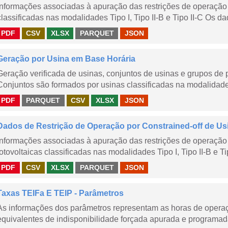
Informações associadas à apuração das restrições de operação 
classificadas nas modalidades Tipo I, Tipo II-B e Tipo II-C Os da
PDF
CSV
XLSX
PARQUET
JSON
Geração por Usina em Base Horária
Geração verificada de usinas, conjuntos de usinas e grupos de
Conjuntos são formados por usinas classificadas na modalidade T
PDF
PARQUET
CSV
XLSX
JSON
Dados de Restrição de Operação por Constrained-off de Us
Informações associadas à apuração das restrições de operação 
fotovoltaicas classificadas nas modalidades Tipo I, Tipo II-B e Ti
PDF
CSV
XLSX
PARQUET
JSON
Taxas TEIFa E TEIP - Parâmetros
As informações dos parâmetros representam as horas de operaçã
equivalentes de indisponibilidade forçada apurada e programad