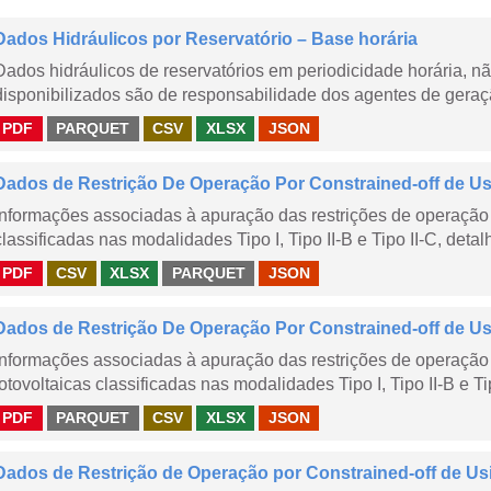
Dados Hidráulicos por Reservatório – Base horária
Dados hidráulicos de reservatórios em periodicidade horária, 
disponibilizados são de responsabilidade dos agentes de geraçã
PDF
PARQUET
CSV
XLSX
JSON
Dados de Restrição De Operação Por Constrained-off de Usin
Informações associadas à apuração das restrições de operação 
classificadas nas modalidades Tipo I, Tipo II-B e Tipo II-C, detal
PDF
CSV
XLSX
PARQUET
JSON
Dados de Restrição De Operação Por Constrained-off de Usin
Informações associadas à apuração das restrições de operação 
fotovoltaicas classificadas nas modalidades Tipo I, Tipo II-B e Ti
PDF
PARQUET
CSV
XLSX
JSON
Dados de Restrição de Operação por Constrained-off de Us