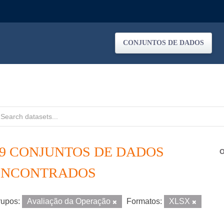
CONJUNTOS DE DADOS
59 CONJUNTOS DE DADOS
O
ENCONTRADOS
upos:
Avaliação da Operação
Formatos:
XLSX