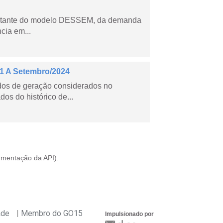
esultante do modelo DESSEM, da demanda
cia em...
21 A Setembro/2024
ados de geração considerados no
os do histórico de...
mentação da API
).
ade
Membro do GO15
Impulsionado por