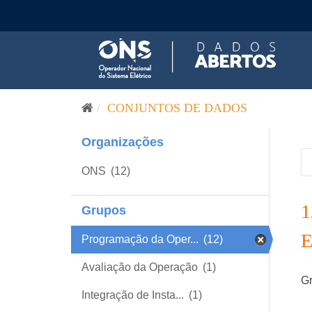
Pular para o conteúdo
CONJUNTOS DE DADOS
Organizações
ONS
(12)
Grupos
Programação da Oper...
(12)
Avaliação da Operação
(1)
Gr
Integração de Insta...
(1)