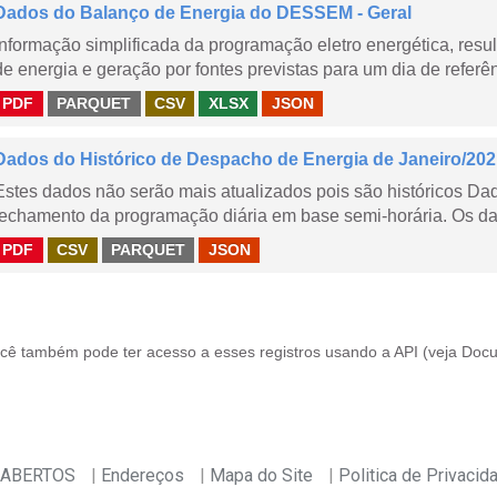
Dados do Balanço de Energia do DESSEM - Geral
Informação simplificada da programação eletro energética, r
de energia e geração por fontes previstas para um dia de referên
PDF
PARQUET
CSV
XLSX
JSON
Dados do Histórico de Despacho de Energia de Janeiro/20
Estes dados não serão mais atualizados pois são históricos D
fechamento da programação diária em base semi-horária. Os dad
PDF
CSV
PARQUET
JSON
cê também pode ter acesso a esses registros usando a
API
(veja
Docu
 ABERTOS
Endereços
Mapa do Site
Politica de Privacid