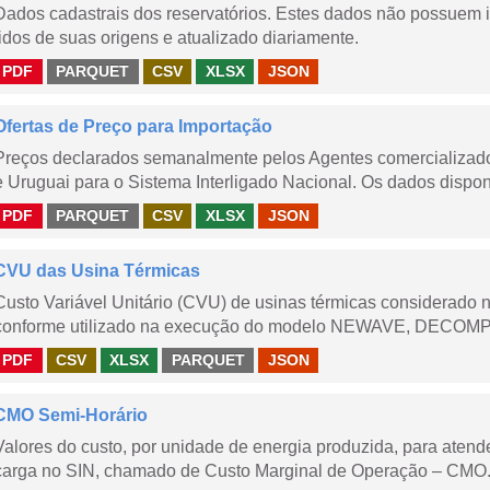
Dados cadastrais dos reservatórios. Estes dados não possuem 
lidos de suas origens e atualizado diariamente.
PDF
PARQUET
CSV
XLSX
JSON
Ofertas de Preço para Importação
Preços declarados semanalmente pelos Agentes comercializador
e Uruguai para o Sistema Interligado Nacional. Os dados disponi
PDF
PARQUET
CSV
XLSX
JSON
CVU das Usina Térmicas
Custo Variável Unitário (CVU) de usinas térmicas considerado
conforme utilizado na execução do modelo NEWAVE, DECOMP,
PDF
CSV
XLSX
PARQUET
JSON
CMO Semi-Horário
Valores do custo, por unidade de energia produzida, para aten
carga no SIN, chamado de Custo Marginal de Operação – CMO.