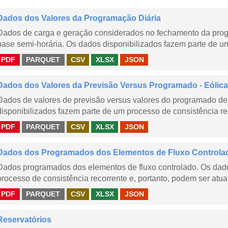
Dados dos Valores da Programação Diária
Dados de carga e geração considerados no fechamento da prog
base semi-horária. Os dados disponibilizados fazem parte de um
PDF
PARQUET
CSV
XLSX
JSON
Dados dos Valores da Previsão Versus Programado - Eólica
Dados de valores de previsão versus valores do programado de 
disponibilizados fazem parte de um processo de consistência rec
PDF
PARQUET
CSV
XLSX
JSON
Dados dos Programados dos Elementos de Fluxo Controla
Dados programados dos elementos de fluxo controlado. Os dado
processo de consistência recorrente e, portanto, podem ser atua
PDF
PARQUET
CSV
XLSX
JSON
Reservatórios