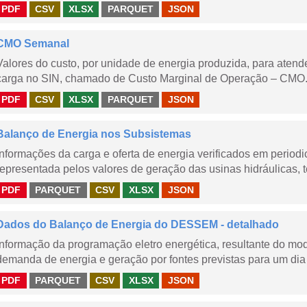
PDF
CSV
XLSX
PARQUET
JSON
CMO Semanal
Valores do custo, por unidade de energia produzida, para aten
carga no SIN, chamado de Custo Marginal de Operação – CMO. 
PDF
CSV
XLSX
PARQUET
JSON
Balanço de Energia nos Subsistemas
Informações da carga e oferta de energia verificados em periodi
representada pelos valores de geração das usinas hidráulicas, té
PDF
PARQUET
CSV
XLSX
JSON
Dados do Balanço de Energia do DESSEM - detalhado
Informação da programação eletro energética, resultante do m
demanda de energia e geração por fontes previstas para um dia 
PDF
PARQUET
CSV
XLSX
JSON