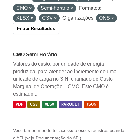
CMO
Semi-horário
Formatos:
XLSX
CSV
Organizações:
ONS
Filtrar Resultados
CMO Semi-Horário
Valores do custo, por unidade de energia
produzida, para atender ao incremento de uma
unidade de carga no SIN, chamado de Custo
Marginal de Operação – CMO. Este CMO é
estimado...
PDF
CSV
XLSX
PARQUET
JSON
Você também pode ter acesso a esses registros usando
a
API
(veja
Documentação da API
).