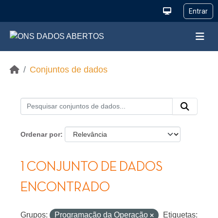
Ir para o conteúdo principal
Conjuntos de dados
Ordenar por
1 CONJUNTO DE DADOS
ENCONTRADO
Grupos:
Programação da Operação
Etiquetas: