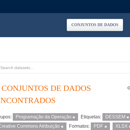
CONJUNTOS DE DADOS
3 CONJUNTOS DE DADOS
O
ENCONTRADOS
upos:
Programação da Operação
Etiquetas:
DESSEM
Creative Commons Atribuição
Formatos:
PDF
XLSX