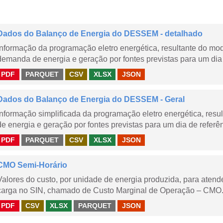
Dados do Balanço de Energia do DESSEM - detalhado
Informação da programação eletro energética, resultante do m
demanda de energia e geração por fontes previstas para um dia 
PDF
PARQUET
CSV
XLSX
JSON
Dados do Balanço de Energia do DESSEM - Geral
Informação simplificada da programação eletro energética, r
de energia e geração por fontes previstas para um dia de referên
PDF
PARQUET
CSV
XLSX
JSON
CMO Semi-Horário
Valores do custo, por unidade de energia produzida, para aten
carga no SIN, chamado de Custo Marginal de Operação – CMO.
PDF
CSV
XLSX
PARQUET
JSON