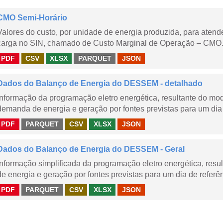
CMO Semi-Horário
Valores do custo, por unidade de energia produzida, para aten
carga no SIN, chamado de Custo Marginal de Operação – CMO.
PDF
CSV
XLSX
PARQUET
JSON
Dados do Balanço de Energia do DESSEM - detalhado
Informação da programação eletro energética, resultante do m
demanda de energia e geração por fontes previstas para um dia 
PDF
PARQUET
CSV
XLSX
JSON
Dados do Balanço de Energia do DESSEM - Geral
Informação simplificada da programação eletro energética, r
de energia e geração por fontes previstas para um dia de referên
PDF
PARQUET
CSV
XLSX
JSON