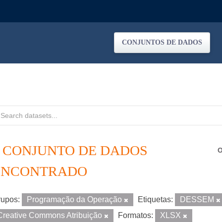
CONJUNTOS DE DADOS
1 CONJUNTO DE DADOS
O
ENCONTRADO
upos:
Programação da Operação
Etiquetas:
DESSEM
Creative Commons Atribuição
Formatos:
XLSX