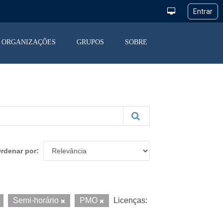
ORGANIZAÇÕES
GRUPOS
SOBRE
rdenar por
Semi-horário
PMO
Licenças: