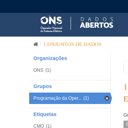
Pular para o conteúdo
CONJUNTOS DE DADOS
Organizações
ONS
(1)
Grupos
Programação da Oper...
(1)
Etiquetas
Gr
CMO
(1)