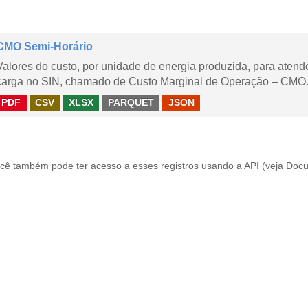
CMO Semi-Horário
Valores do custo, por unidade de energia produzida, para aten
carga no SIN, chamado de Custo Marginal de Operação – CMO.
PDF
CSV
XLSX
PARQUET
JSON
cê também pode ter acesso a esses registros usando a
API
(veja
Docu