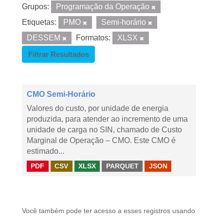
Grupos:
Programação da Operação
Etiquetas:
PMO
Semi-horário
DESSEM
Formatos:
XLSX
Filtrar Resultados
CMO Semi-Horário
Valores do custo, por unidade de energia
produzida, para atender ao incremento de uma
unidade de carga no SIN, chamado de Custo
Marginal de Operação – CMO. Este CMO é
estimado...
PDF
CSV
XLSX
PARQUET
JSON
Você também pode ter acesso a esses registros usando