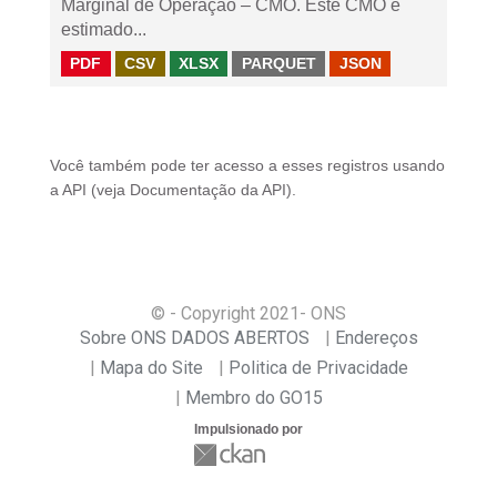
Marginal de Operação – CMO. Este CMO é
estimado...
PDF
CSV
XLSX
PARQUET
JSON
Você também pode ter acesso a esses registros usando
a
API
(veja
Documentação da API
).
© - Copyright
2021
- ONS
Sobre ONS DADOS ABERTOS
Endereços
Mapa do Site
Politica de Privacidade
Membro do GO15
Impulsionado por