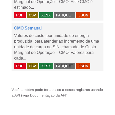
Marginal de Operação – CMO. Este CMO é
estimado...
PDF
CSV
XLSX
PARQUET
JSON
CMO Semanal
Valores do custo, por unidade de energia
produzida, para atender ao incremento de uma
unidade de carga no SIN, chamado de Custo
Marginal de Operação – CMO. Valores para
cada...
PDF
CSV
XLSX
PARQUET
JSON
Você também pode ter acesso a esses registros usando
a
API
(veja
Documentação da API
).