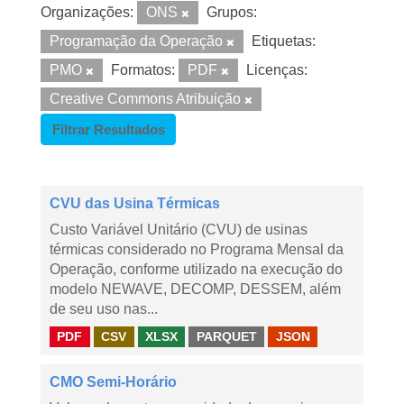
Organizações:
ONS
Grupos:
Programação da Operação
Etiquetas:
PMO
Formatos:
PDF
Licenças:
Creative Commons Atribuição
Filtrar Resultados
CVU das Usina Térmicas
Custo Variável Unitário (CVU) de usinas
térmicas considerado no Programa Mensal da
Operação, conforme utilizado na execução do
modelo NEWAVE, DECOMP, DESSEM, além
de seu uso nas...
PDF
CSV
XLSX
PARQUET
JSON
CMO Semi-Horário