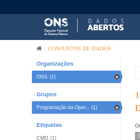
Pular para o conteúdo
CONJUNTOS DE DADOS
Organizações
ONS
(1)
Grupos
Programação da Oper...
(1)
Etiquetas
Or
CMO
(1)