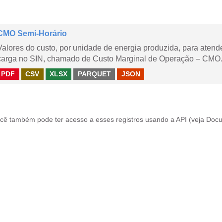
CMO Semi-Horário
Valores do custo, por unidade de energia produzida, para aten
carga no SIN, chamado de Custo Marginal de Operação – CMO.
PDF
CSV
XLSX
PARQUET
JSON
cê também pode ter acesso a esses registros usando a
API
(veja
Docu