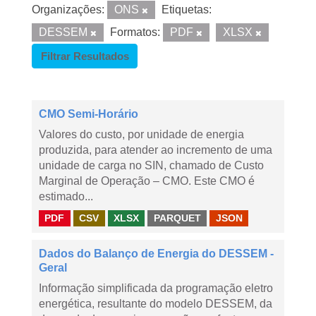
Organizações:
ONS
Etiquetas:
DESSEM
Formatos:
PDF
XLSX
Filtrar Resultados
CMO Semi-Horário
Valores do custo, por unidade de energia
produzida, para atender ao incremento de uma
unidade de carga no SIN, chamado de Custo
Marginal de Operação – CMO. Este CMO é
estimado...
PDF
CSV
XLSX
PARQUET
JSON
Dados do Balanço de Energia do DESSEM -
Geral
Informação simplificada da programação eletro
energética, resultante do modelo DESSEM, da