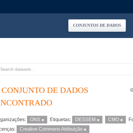
CONJUNTOS DE DADOS
1 CONJUNTO DE DADOS
O
ENCONTRADO
ganizações:
ONS
Etiquetas:
DESSEM
CMO
F
cenças:
Creative Commons Atribuição