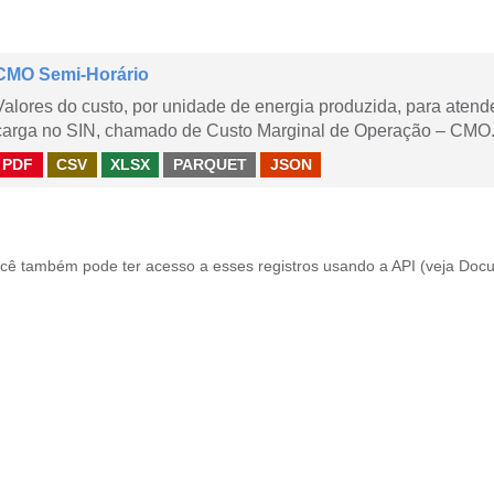
CMO Semi-Horário
Valores do custo, por unidade de energia produzida, para aten
carga no SIN, chamado de Custo Marginal de Operação – CMO.
PDF
CSV
XLSX
PARQUET
JSON
cê também pode ter acesso a esses registros usando a
API
(veja
Docu