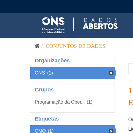
Pular para o conteúdo
CONJUNTOS DE DADOS
Organizações
ONS
(1)
Grupos
Programação da Oper...
(1)
Etiquetas
Or
Li
CMO
(1)