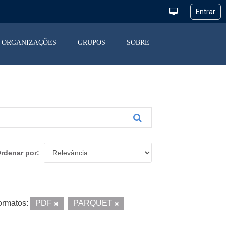
ORGANIZAÇÕES
GRUPOS
SOBRE
rdenar por
ormatos:
PDF
PARQUET