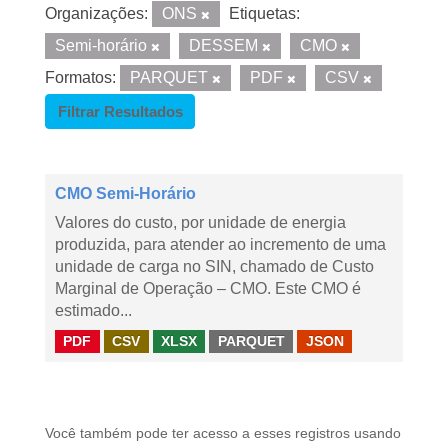
Organizações:
ONS
Etiquetas:
Semi-horário
DESSEM
CMO
Formatos:
PARQUET
PDF
CSV
Filtrar Resultados
CMO Semi-Horário
Valores do custo, por unidade de energia
produzida, para atender ao incremento de uma
unidade de carga no SIN, chamado de Custo
Marginal de Operação – CMO. Este CMO é
estimado...
PDF
CSV
XLSX
PARQUET
JSON
Você também pode ter acesso a esses registros usando