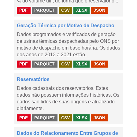
% do volume útil, de forma que o reservatório...
PDF
PARQUET
CSV
XLSX
JSON
Geração Térmica por Motivo de Despacho
Dados programados e verificados de geração
de usinas térmicas despachadas pelo ONS por
motivo de despacho em base horária. Os dados
dos anos de 2013 a 2021 estão...
PDF
PARQUET
CSV
XLSX
JSON
Reservatórios
Dados cadastrais dos reservatórios. Estes
dados não possuem informações históricas. Os
dados são lidos de suas origens e atualizado
diariamente.
PDF
PARQUET
CSV
XLSX
JSON
Dados do Relacionamento Entre Grupos de