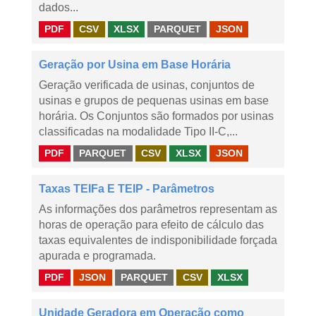
dados...
PDF
CSV
XLSX
PARQUET
JSON
Geração por Usina em Base Horária
Geração verificada de usinas, conjuntos de
usinas e grupos de pequenas usinas em base
horária. Os Conjuntos são formados por usinas
classificadas na modalidade Tipo II-C,...
PDF
PARQUET
CSV
XLSX
JSON
Taxas TEIFa E TEIP - Parâmetros
As informações dos parâmetros representam as
horas de operação para efeito de cálculo das
taxas equivalentes de indisponibilidade forçada
apurada e programada.
PDF
JSON
PARQUET
CSV
XLSX
Unidade Geradora em Operação como