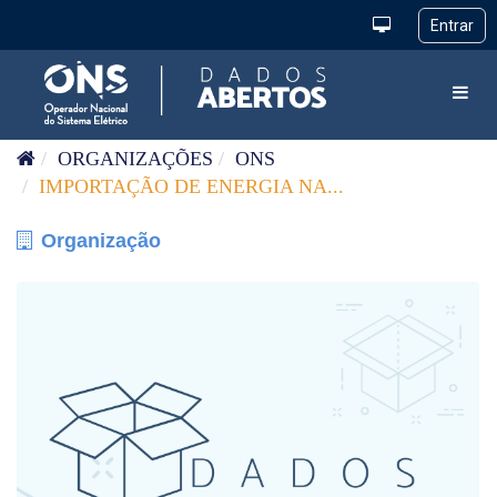
Pular para o conteúdo
Toggl
ORGANIZAÇÕES
ONS
IMPORTAÇÃO DE ENERGIA NA...
Organização