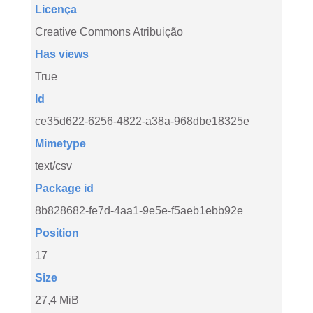
Licença
Creative Commons Atribuição
Has views
True
Id
ce35d622-6256-4822-a38a-968dbe18325e
Mimetype
text/csv
Package id
8b828682-fe7d-4aa1-9e5e-f5aeb1ebb92e
Position
17
Size
27,4 MiB