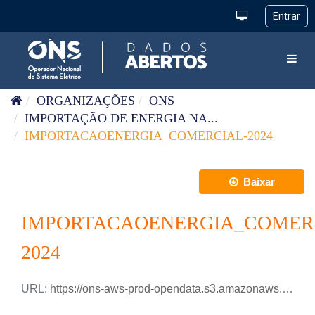
Pular para o conteúdo
Toggl
ORGANIZAÇÕES
ONS
IMPORTAÇÃO DE ENERGIA NA...
IMPORTACAOENERGIA_COMERCIAL-2024
Baixar
IMPORTACAOENERGIA_COMER
2024
URL:
https://ons-aws-prod-opendata.s3.amazonaws.com/dataset/importacaoenergia-comercial-2-ho/IMPORTACAOENERGIA_COMERCIAL-2_2024.csv