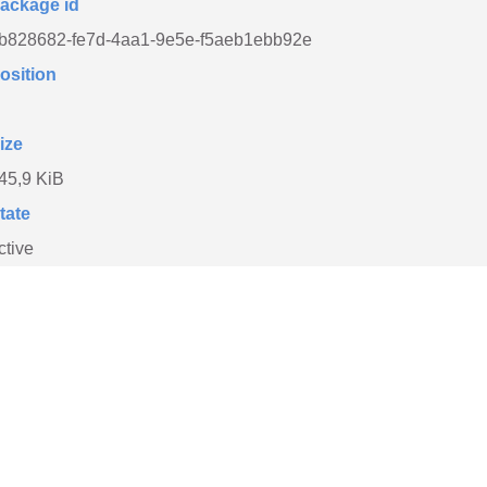
ackage id
b828682-fe7d-4aa1-9e5e-f5aeb1ebb92e
osition
ize
45,9 KiB
tate
ctive