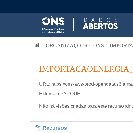
Pular para o conteúdo
ORGANIZAÇÕES
ONS
IMPORTA
IMPORTACAOENERGIA_
URL:
https://ons-aws-prod-opendata.s3.am
Extensão PARQUET
Não há visões criadas para este recurso ain
Recursos