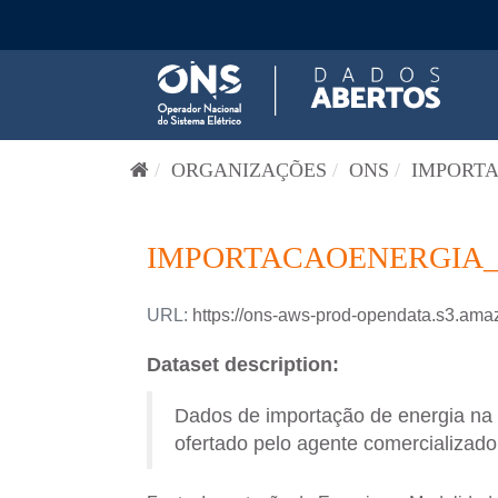
Pular para o conteúdo
ORGANIZAÇÕES
ONS
IMPORTA
IMPORTACAOENERGIA_
URL:
https://ons-aws-prod-opendata.s3.a
Dataset description:
Dados de importação de energia na
ofertado pelo agente comercializad