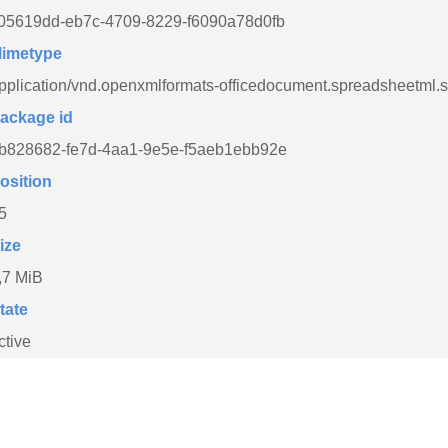
05619dd-eb7c-4709-8229-f6090a78d0fb
imetype
pplication/vnd.openxmlformats-officedocument.spreadsheetml.
ackage id
b828682-fe7d-4aa1-9e5e-f5aeb1ebb92e
osition
5
ize
,7 MiB
tate
ctive