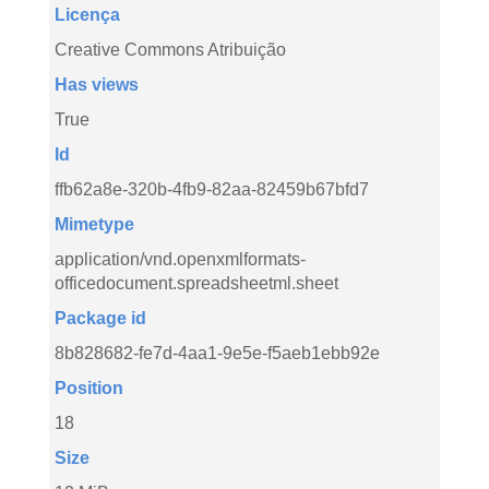
Licença
Creative Commons Atribuição
Has views
True
Id
ffb62a8e-320b-4fb9-82aa-82459b67bfd7
Mimetype
application/vnd.openxmlformats-
officedocument.spreadsheetml.sheet
Package id
8b828682-fe7d-4aa1-9e5e-f5aeb1ebb92e
Position
18
Size