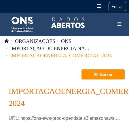
Pular para o conteúdo
Toggl
ORGANIZAÇÕES
ONS
IMPORTAÇÃO DE ENERGIA NA...
IMPORTACAOENERGIA_COMERCIAL-2024
Baixar
IMPORTACAOENERGIA_COMER
2024
URL:
https://ons-aws-prod-opendata.s3.amazonaws.com/dataset/importacaoenergia-comercial-2-ho/IMPORTACAOENERGIA_COMERCIAL-2_2024.xlsx