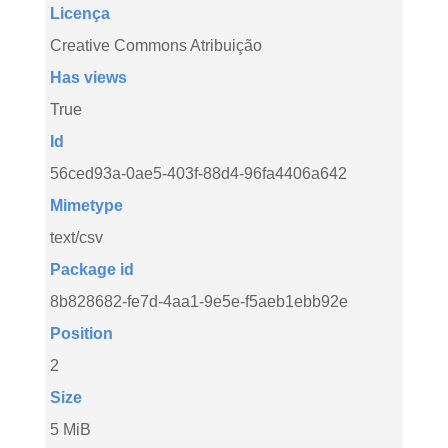
Licença
Creative Commons Atribuição
Has views
True
Id
56ced93a-0ae5-403f-88d4-96fa4406a642
Mimetype
text/csv
Package id
8b828682-fe7d-4aa1-9e5e-f5aeb1ebb92e
Position
2
Size
5 MiB