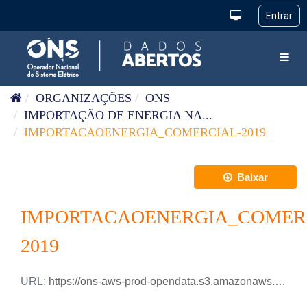
Pular para o conteúdo
Toggl
ORGANIZAÇÕES
ONS
IMPORTAÇÃO DE ENERGIA NA...
IMPORTACAOENERGIA_COMERCIAL-2019
Baixar
IMPORTACAOENERGIA_COMER
2019
URL:
https://ons-aws-prod-opendata.s3.amazonaws.com/dataset/importacaoenergia-comercial-2-ho/IMPORTACAOENERGIA_COMERCIAL-2_2019.csv