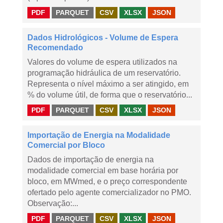
PDF
PARQUET
CSV
XLSX
JSON
Dados Hidrológicos - Volume de Espera
Recomendado
Valores do volume de espera utilizados na
programação hidráulica de um reservatório.
Representa o nível máximo a ser atingido, em
% do volume útil, de forma que o reservatório...
PDF
PARQUET
CSV
XLSX
JSON
Importação de Energia na Modalidade
Comercial por Bloco
Dados de importação de energia na
modalidade comercial em base horária por
bloco, em MWmed, e o preço correspondente
ofertado pelo agente comercializador no PMO.
Observação:...
PDF
PARQUET
CSV
XLSX
JSON