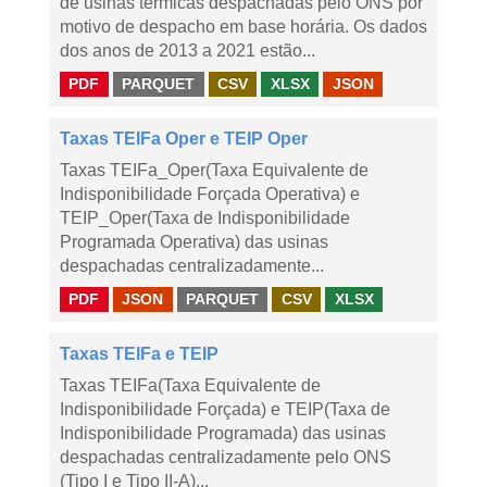
de usinas térmicas despachadas pelo ONS por
motivo de despacho em base horária. Os dados
dos anos de 2013 a 2021 estão...
PDF
PARQUET
CSV
XLSX
JSON
Taxas TEIFa Oper e TEIP Oper
Taxas TEIFa_Oper(Taxa Equivalente de
Indisponibilidade Forçada Operativa) e
TEIP_Oper(Taxa de Indisponibilidade
Programada Operativa) das usinas
despachadas centralizadamente...
PDF
JSON
PARQUET
CSV
XLSX
Taxas TEIFa e TEIP
Taxas TEIFa(Taxa Equivalente de
Indisponibilidade Forçada) e TEIP(Taxa de
Indisponibilidade Programada) das usinas
despachadas centralizadamente pelo ONS
(Tipo I e Tipo II-A)...