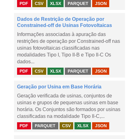
PDF
CSV
XLSX
PARQUET
JSON
Dados de Restrição de Operação por
Constrained-off de Usinas Fotovoltaicas
Informações associadas à apuração das
restrições de operação por Constrained-off nas
usinas fotovoltaicas classificadas nas
modalidades Tipo I, Tipo II-B e Tipo II-C Os
dados...
PDF
CSV
XLSX
PARQUET
JSON
Geração por Usina em Base Horária
Geração verificada de usinas, conjuntos de
usinas e grupos de pequenas usinas em base
horária. Os Conjuntos são formados por usinas
classificadas na modalidade Tipo II-C,...
PDF
PARQUET
CSV
XLSX
JSON