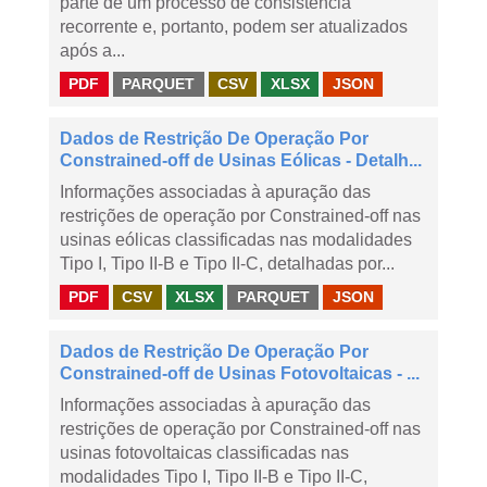
parte de um processo de consistência
recorrente e, portanto, podem ser atualizados
após a...
PDF
PARQUET
CSV
XLSX
JSON
Dados de Restrição De Operação Por
Constrained-off de Usinas Eólicas - Detalh...
Informações associadas à apuração das
restrições de operação por Constrained-off nas
usinas eólicas classificadas nas modalidades
Tipo I, Tipo II-B e Tipo II-C, detalhadas por...
PDF
CSV
XLSX
PARQUET
JSON
Dados de Restrição De Operação Por
Constrained-off de Usinas Fotovoltaicas - ...
Informações associadas à apuração das
restrições de operação por Constrained-off nas
usinas fotovoltaicas classificadas nas
modalidades Tipo I, Tipo II-B e Tipo II-C,