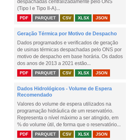
despachadas centralizadamente pelo ONS
(Tipo I e Tipo II-A)...
PDF
PARQUET
CSV
XLSX
JSON
Geração Térmica por Motivo de Despacho
Dados programados e verificados de geração
de usinas térmicas despachadas pelo ONS por
motivo de despacho em base horária. Os dados
dos anos de 2013 a 2021 estão...
PDF
PARQUET
CSV
XLSX
JSON
Dados Hidrológicos - Volume de Espera
Recomendado
Valores do volume de espera utilizados na
programação hidráulica de um reservatório.
Representa o nível máximo a ser atingido, em
% do volume útil, de forma que o reservatório...
PDF
PARQUET
CSV
XLSX
JSON