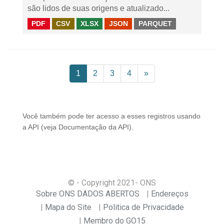
são lidos de suas origens e atualizado...
PDF
CSV
XLSX
JSON
PARQUET
1
2
3
4
»
Você também pode ter acesso a esses registros usando
a
API
(veja
Documentação da API
).
© - Copyright
2021
- ONS
Sobre ONS DADOS ABERTOS
Endereços
Mapa do Site
Politica de Privacidade
Membro do GO15