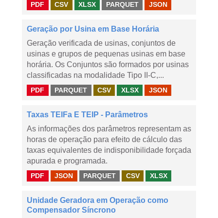
PDF
CSV
XLSX
PARQUET
JSON
Geração por Usina em Base Horária
Geração verificada de usinas, conjuntos de
usinas e grupos de pequenas usinas em base
horária. Os Conjuntos são formados por usinas
classificadas na modalidade Tipo II-C,...
PDF
PARQUET
CSV
XLSX
JSON
Taxas TEIFa E TEIP - Parâmetros
As informações dos parâmetros representam as
horas de operação para efeito de cálculo das
taxas equivalentes de indisponibilidade forçada
apurada e programada.
PDF
JSON
PARQUET
CSV
XLSX
Unidade Geradora em Operação como
Compensador Síncrono