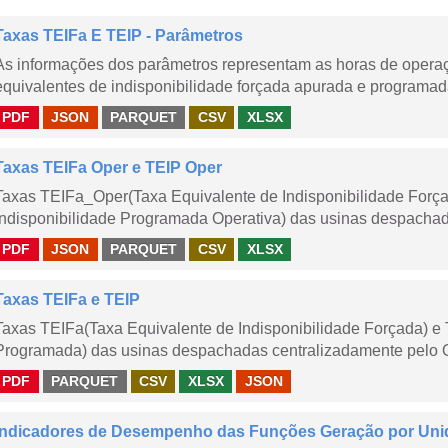
Taxas TEIFa E TEIP - Parâmetros
As informações dos parâmetros representam as horas de operaçã
equivalentes de indisponibilidade forçada apurada e programad
PDF
JSON
PARQUET
CSV
XLSX
Taxas TEIFa Oper e TEIP Oper
Taxas TEIFa_Oper(Taxa Equivalente de Indisponibilidade Forç
Indisponibilidade Programada Operativa) das usinas despachad
PDF
JSON
PARQUET
CSV
XLSX
Taxas TEIFa e TEIP
Taxas TEIFa(Taxa Equivalente de Indisponibilidade Forçada) e 
Programada) das usinas despachadas centralizadamente pelo ONS
PDF
PARQUET
CSV
XLSX
JSON
Indicadores de Desempenho das Funções Geração por Uni