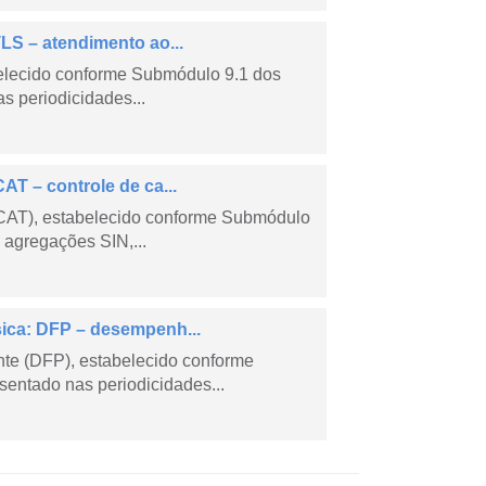
LS – atendimento ao...
belecido conforme Submódulo 9.1 dos
s periodicidades...
AT – controle de ca...
CCAT), estabelecido conforme Submódulo
 agregações SIN,...
sica: DFP – desempenh...
e (DFP), estabelecido conforme
entado nas periodicidades...