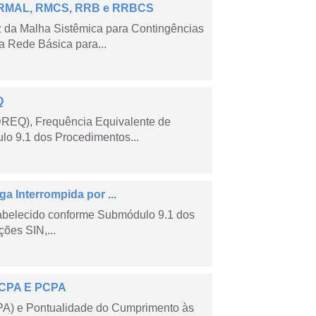
 – RMAL, RMCS, RRB e RRBCS
 da Malha Sistêmica para Contingências
 Rede Básica para...
Q
DREQ), Frequência Equivalente de
lo 9.1 dos Procedimentos...
a Interrompida por ...
tabelecido conforme Submódulo 9.1 dos
ões SIN,...
 ECPA E PCPA
PA) e Pontualidade do Cumprimento às