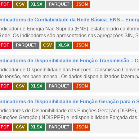
PDF
CSV
XLSX
PARQUET
JSON
Indicadores de Confiabilidade da Rede Básica: ENS – Ener
Indicador de Energia Não Suprida (ENS), estabelecido confor
Rede. Os indicadores são apresentados nas agregações SIN, S
PDF
PARQUET
CSV
XLSX
JSON
Indicadores de Disponibilidade de Função Transmissão – 
Indicador de Disponibilidade das Funções Transmissão Conver
de tensão, em base mensal. Os dados disponibilizados fazem pa
PDF
CSV
XLSX
PARQUET
JSON
Indicadores de Disponibilidade de Função Geração para o 
Indicadores de Disponibilidade das Funções Geração (DISPF), 
Funções Geração (INDISPPF) e Indisponibilidade Forçada das 
PDF
CSV
XLSX
PARQUET
JSON