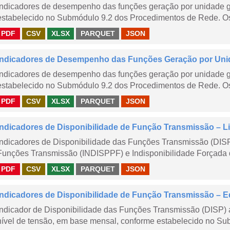
Indicadores de desempenho das funções geração por unidade 
estabelecido no Submódulo 9.2 dos Procedimentos de Rede. Os 
PDF
CSV
XLSX
PARQUET
JSON
Indicadores de Desempenho das Funções Geração por Unid
Indicadores de desempenho das funções geração por unidade 
estabelecido no Submódulo 9.2 dos Procedimentos de Rede. Os 
PDF
CSV
XLSX
PARQUET
JSON
Indicadores de Disponibilidade de Função Transmissão – Li
Indicadores de Disponibilidade das Funções Transmissão (DISP
Funções Transmissão (INDISPPF) e Indisponibilidade Forçada 
PDF
CSV
XLSX
PARQUET
JSON
Indicadores de Disponibilidade de Função Transmissão – E
Indicador de Disponibilidade das Funções Transmissão (DISP) 
nível de tensão, em base mensal, conforme estabelecido no Sub