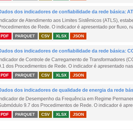
Dados dos indicadores de confiabilidade da rede básica: AT
Indicador de Atendimento aos Limites Sistêmicos (ATLS), esta
Procedimentos de Rede. O indicador é apresentado por fluxo, na
PDF
PARQUET
CSV
XLSX
JSON
Dados dos indicadores de confiabilidade da rede básica: CC
Indicador de Controle de Carregamento de Transformadores (
9.1 dos Procedimentos de Rede. O indicador é apresentado nas
PDF
PARQUET
CSV
XLSX
JSON
Dados dos indicadores de qualidade de energia da rede bá
Indicador de Desempenho da Frequência em Regime Permanent
Submódulo 9.7 dos Procedimentos de Rede. O indicador é apres
PDF
PARQUET
CSV
XLSX
JSON