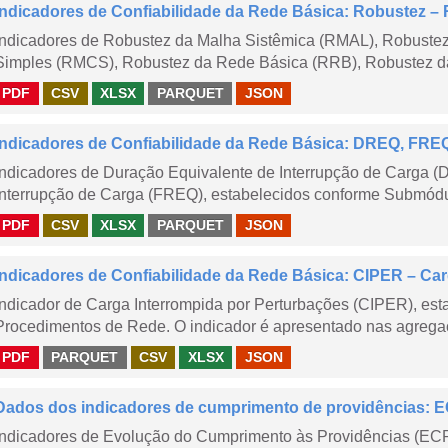
Indicadores de Confiabilidade da Rede Básica: Robustez
Indicadores de Robustez da Malha Sistêmica (RMAL), Robustez
Simples (RMCS), Robustez da Rede Básica (RRB), Robustez da
PDF
CSV
XLSX
PARQUET
JSON
Indicadores de Confiabilidade da Rede Básica: DREQ, FRE
Indicadores de Duração Equivalente de Interrupção de Carga (
Interrupção de Carga (FREQ), estabelecidos conforme Submódu
PDF
CSV
XLSX
PARQUET
JSON
Indicadores de Confiabilidade da Rede Básica: CIPER – Carg
Indicador de Carga Interrompida por Perturbações (CIPER), es
Procedimentos de Rede. O indicador é apresentado nas agregaç
PDF
PARQUET
CSV
XLSX
JSON
Dados dos indicadores de cumprimento de providências:
Indicadores de Evolução do Cumprimento às Providências (EC