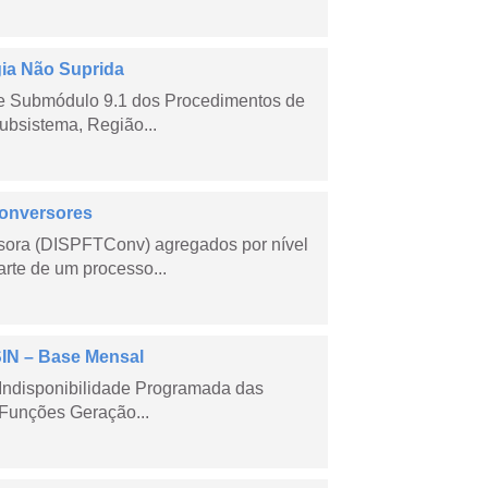
gia Não Suprida
me Submódulo 9.1 dos Procedimentos de
ubsistema, Região...
Conversores
sora (DISPFTConv) agregados por nível
rte de um processo...
SIN – Base Mensal
Indisponibilidade Programada das
Funções Geração...