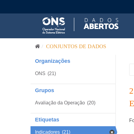
Pular para o conteúdo
CONJUNTOS DE DADOS
Organizações
ONS
(21)
Grupos
Avaliação da Operação
(20)
Etiquetas
Fo
Indicadores
(21)