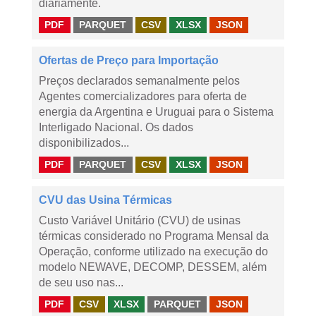
diariamente.
PDF
PARQUET
CSV
XLSX
JSON
Ofertas de Preço para Importação
Preços declarados semanalmente pelos
Agentes comercializadores para oferta de
energia da Argentina e Uruguai para o Sistema
Interligado Nacional. Os dados
disponibilizados...
PDF
PARQUET
CSV
XLSX
JSON
CVU das Usina Térmicas
Custo Variável Unitário (CVU) de usinas
térmicas considerado no Programa Mensal da
Operação, conforme utilizado na execução do
modelo NEWAVE, DECOMP, DESSEM, além
de seu uso nas...
PDF
CSV
XLSX
PARQUET
JSON