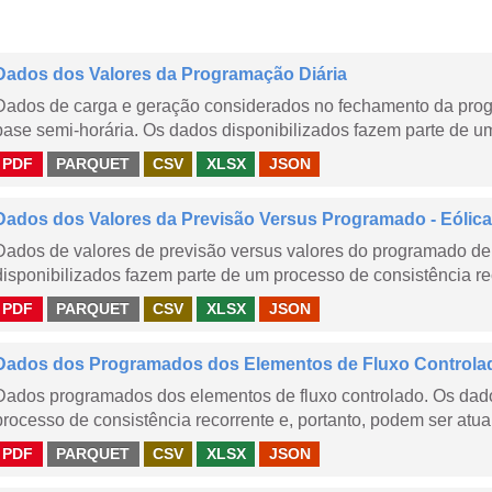
Dados dos Valores da Programação Diária
Dados de carga e geração considerados no fechamento da prog
base semi-horária. Os dados disponibilizados fazem parte de um
PDF
PARQUET
CSV
XLSX
JSON
Dados dos Valores da Previsão Versus Programado - Eólica
Dados de valores de previsão versus valores do programado de 
disponibilizados fazem parte de um processo de consistência rec
PDF
PARQUET
CSV
XLSX
JSON
Dados dos Programados dos Elementos de Fluxo Controla
Dados programados dos elementos de fluxo controlado. Os dado
processo de consistência recorrente e, portanto, podem ser atua
PDF
PARQUET
CSV
XLSX
JSON