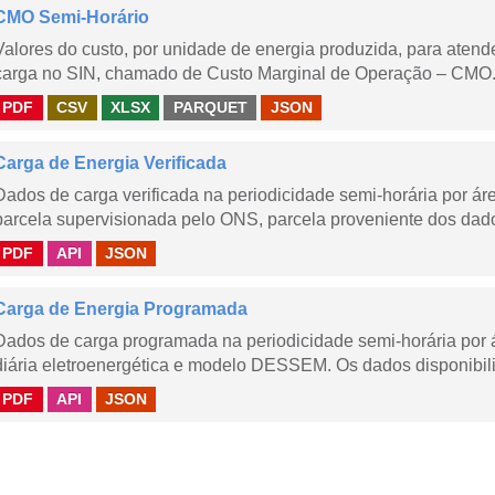
CMO Semi-Horário
Valores do custo, por unidade de energia produzida, para aten
carga no SIN, chamado de Custo Marginal de Operação – CMO.
PDF
CSV
XLSX
PARQUET
JSON
Carga de Energia Verificada
Dados de carga verificada na periodicidade semi-horária por á
parcela supervisionada pelo ONS, parcela proveniente dos dad
PDF
API
JSON
Carga de Energia Programada
Dados de carga programada na periodicidade semi-horária por 
diária eletroenergética e modelo DESSEM. Os dados disponibili
PDF
API
JSON