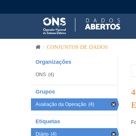
Pular para o conteúdo
CONJUNTOS DE DADOS
Organizações
ONS
(4)
Grupos
Avaliação da Operação
(4)
Etiquetas
Fo
Diário
(4)