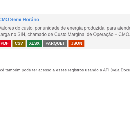
CMO Semi-Horário
Valores do custo, por unidade de energia produzida, para aten
carga no SIN, chamado de Custo Marginal de Operação – CMO.
PDF
CSV
XLSX
PARQUET
JSON
cê também pode ter acesso a esses registros usando a
API
(veja
Docu