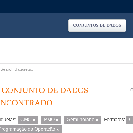
CONJUNTOS DE DADOS
1 CONJUNTO DE DADOS
O
ENCONTRADO
iquetas:
CMO
PMO
Semi-horário
Formatos:
C
Programação da Operação