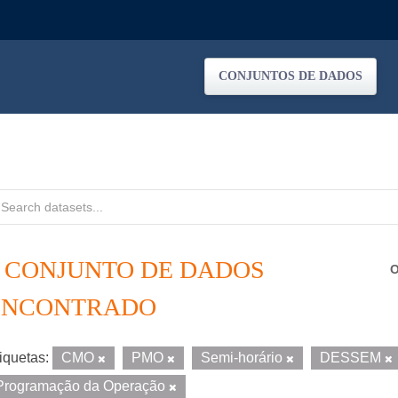
CONJUNTOS DE DADOS
1 CONJUNTO DE DADOS
O
ENCONTRADO
iquetas:
CMO
PMO
Semi-horário
DESSEM
Programação da Operação