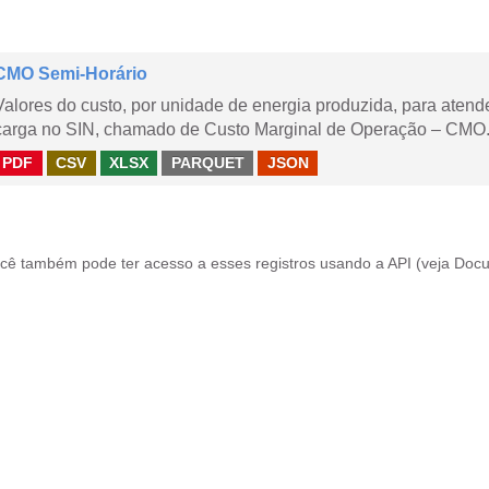
CMO Semi-Horário
Valores do custo, por unidade de energia produzida, para aten
carga no SIN, chamado de Custo Marginal de Operação – CMO.
PDF
CSV
XLSX
PARQUET
JSON
cê também pode ter acesso a esses registros usando a
API
(veja
Docu