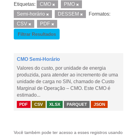
Etiquetas:
CMO
PMO
Semi-horário
DESSEM
Formatos:
CSV
PDF
Filtrar Resultados
CMO Semi-Horário
Valores do custo, por unidade de energia
produzida, para atender ao incremento de uma
unidade de carga no SIN, chamado de Custo
Marginal de Operação – CMO. Este CMO é
estimado...
PDF
CSV
XLSX
PARQUET
JSON
Você também pode ter acesso a esses registros usando