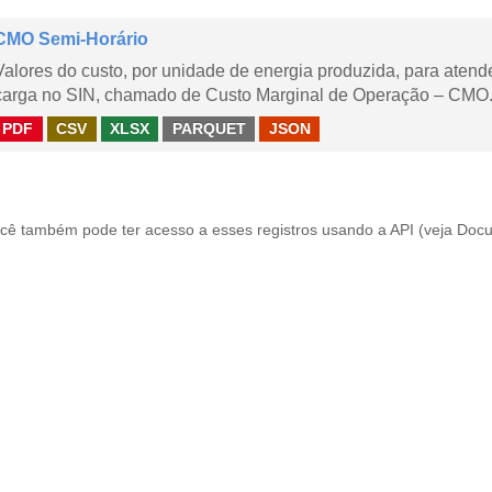
CMO Semi-Horário
Valores do custo, por unidade de energia produzida, para aten
carga no SIN, chamado de Custo Marginal de Operação – CMO.
PDF
CSV
XLSX
PARQUET
JSON
cê também pode ter acesso a esses registros usando a
API
(veja
Docu