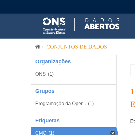
Pular para o conteúdo
CONJUNTOS DE DADOS
Organizações
ONS
(1)
Grupos
Programação da Oper...
(1)
Etiquetas
Et
CMO
(1)