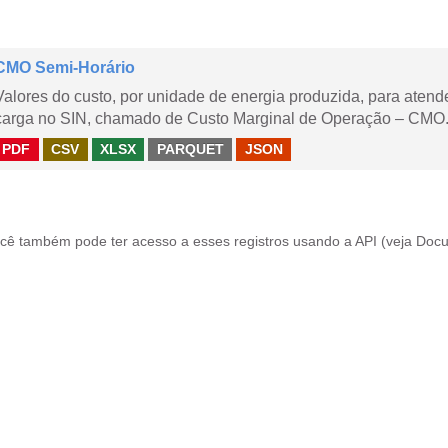
CMO Semi-Horário
Valores do custo, por unidade de energia produzida, para aten
carga no SIN, chamado de Custo Marginal de Operação – CMO.
PDF
CSV
XLSX
PARQUET
JSON
cê também pode ter acesso a esses registros usando a
API
(veja
Docu