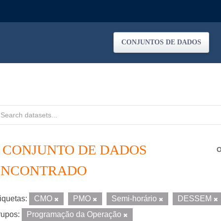
CONJUNTOS DE DADOS
1 CONJUNTO DE DADOS
O
ENCONTRADO
iquetas:
CMO
PMO
Semi-horário
DESSEM
upos:
Programação da Operação