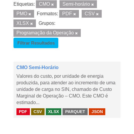
Etiquetas:
CMO
Semi-horário
PMO
Formatos:
PDF
CSV
XLSX
Grupos:
Programação da Operação
Filtrar Resultados
CMO Semi-Horário
Valores do custo, por unidade de energia
produzida, para atender ao incremento de uma
unidade de carga no SIN, chamado de Custo
Marginal de Operação – CMO. Este CMO é
estimado...
PDF
CSV
XLSX
PARQUET
JSON