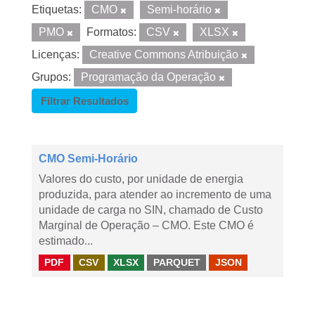
Etiquetas:
CMO
Semi-horário
PMO
Formatos:
CSV
XLSX
Licenças:
Creative Commons Atribuição
Grupos:
Programação da Operação
Filtrar Resultados
CMO Semi-Horário
Valores do custo, por unidade de energia
produzida, para atender ao incremento de uma
unidade de carga no SIN, chamado de Custo
Marginal de Operação – CMO. Este CMO é
estimado...
PDF
CSV
XLSX
PARQUET
JSON