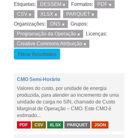
Etiquetas:
DESSEM
Formatos:
PDF
CSV
XLSX
PARQUET
Organizações:
ONS
Grupos:
Programação da Operação
Licenças:
Creative Commons Atribuição
Filtrar Resultados
CMO Semi-Horário
Valores do custo, por unidade de energia
produzida, para atender ao incremento de uma
unidade de carga no SIN, chamado de Custo
Marginal de Operação – CMO. Este CMO é
estimado...
PDF
CSV
XLSX
PARQUET
JSON